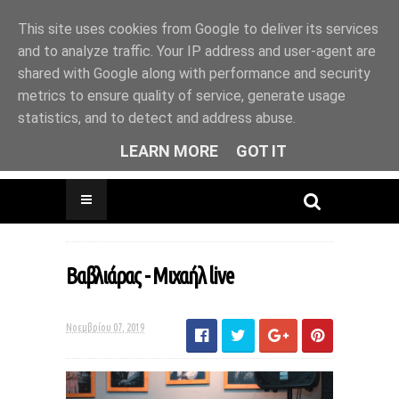
This site uses cookies from Google to deliver its services
and to analyze traffic. Your IP address and user-agent are
shared with Google along with performance and security
metrics to ensure quality of service, generate usage
Drinks & Coffee * Pancakes * Live Music *
statistics, and to detect and address abuse.
Photo Exhibitions * Βook Presentations *
Animal friendly
LEARN MORE
GOT IT
Βαβλιάρας - Μιχαήλ live
Νοεμβρίου 07, 2019