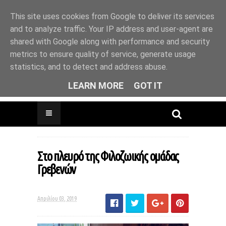
This site uses cookies from Google to deliver its services
and to analyze traffic. Your IP address and user-agent are
shared with Google along with performance and security
metrics to ensure quality of service, generate usage
Drinks & Coffee * Pancakes * Live Music *
statistics, and to detect and address abuse.
Photo Exhibitions * Βook Presentations *
Animal friendly
LEARN MORE
GOT IT
Στο πλευρό της Φιλοζωικής ομάδας
Γρεβενών
Απριλίου 03, 2019